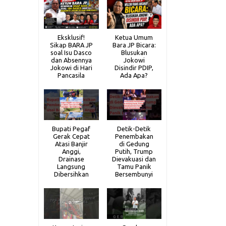
Eksklusif!
Ketua Umum
Sikap BARA JP
Bara JP Bicara:
soal Isu Dasco
Blusukan
dan Absennya
Jokowi
Jokowi di Hari
Disindir PDIP,
Pancasila
Ada Apa?
Bupati Pegaf
Detik-Detik
Gerak Cepat
Penembakan
Atasi Banjir
di Gedung
Anggi,
Putih, Trump
Drainase
Dievakuasi dan
Langsung
Tamu Panik
Dibersihkan
Bersembunyi