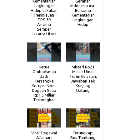
Kementerian
Gerakan
Lingkungan
Indonesia Asri
Hidup Lakukan
Bersama
Peninjauan
Kementerian
TPS 3R
Lingkungan
Asrama
Hidup
Semper
Jakarta Utara
Ketua
Misteri Rp21
Ombudsman
Miliar: Umat
Jadi
Turun ke Jalan,
Tersangka
Jawaban Tak
Korupsi Nikel,
Kunjung
Dugaan Suap
Datang
Rp1,5 Miliar
Terbongkar
Viral! Pegawai
Terungkap!
Alfamart
Bos Tambang