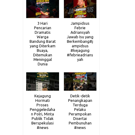
3 Hari
Jampidsus
Pencarian
Febrie
Dramatis
Adriansyah
Warga
Jawab Isu yang
Bandung Barat
Berkembang#j
yang Diterkam
ampidsus
Buaya,
#kejagung
Ditemukan
#febrieadrians
Meninggal
yah
Dunia
Kejagung
Detik-detik
Hormati
Penangkapan
Proses
Terduga
Penggeledaha
Pelaku
n Polri, Minta
Perampokan
Publik Tidak
Disertai
Berspekulasi
Pembunuhan
#news
#news