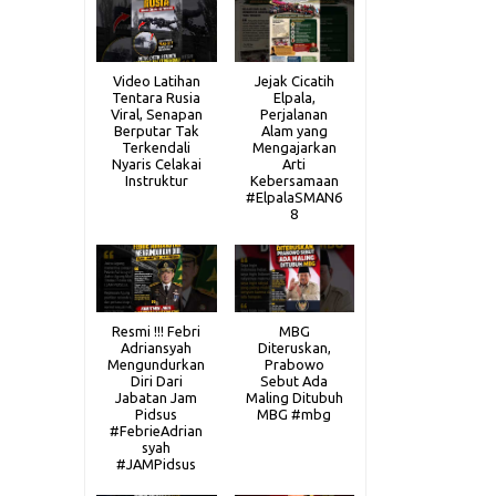
Video Latihan
Jejak Cicatih
Tentara Rusia
Elpala,
Viral, Senapan
Perjalanan
Berputar Tak
Alam yang
Terkendali
Mengajarkan
Nyaris Celakai
Arti
Instruktur
Kebersamaan
#ElpalaSMAN6
8
Resmi !!! Febri
MBG
Adriansyah
Diteruskan,
Mengundurkan
Prabowo
Diri Dari
Sebut Ada
Jabatan Jam
Maling Ditubuh
Pidsus
MBG #mbg
#FebrieAdrian
syah
#JAMPidsus