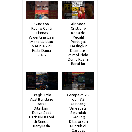
Suasana
Air Mata
Ruang Ganti
Cristiano
Timnas
Ronaldo
Argentina Usai
Pecah!
Menaklukkan
Portugal
Mesir 3-2 di
Tersingkir
Piala Dunia
Dramatis,
2026
Mimpi Piala
Dunia Resmi
Berakhir
Tragis! Pria
Gempa M 7,2
Asal Bandung
dan 7,5
Barat
Guncang
Diterkam
Venezuela,
Buaya Saat
Sejumlah
Perbaiki Kapal
Gedung
di Sungai
Dilaporkan
Banyuasin
Runtuh di
Caracas