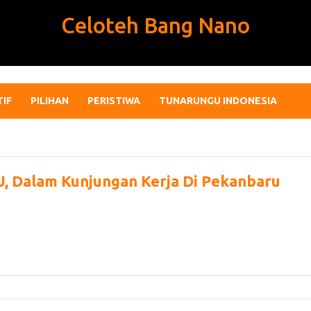
Celoteh Bang Nano
TIF
PILIHAN
PERISTIWA
TUNARUNGU INDONESIA
 Dalam Kunjungan Kerja Di Pekanbaru